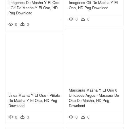
Imágenes De Masha Y El Oso
Imagenes Gif De Masha Y El
- Gif De Masha Y El Oso, HD
Oso, HD Png Download
Png Download
0
0
0
0
Mascaras Masha Y El Oso 6
Linea Masha Y El Oso - Piñata
Unidades Argos - Mascara De
De Masha Y El Oso, HD Png
Oso De Masha, HD Png
Download
Download
0
0
0
0