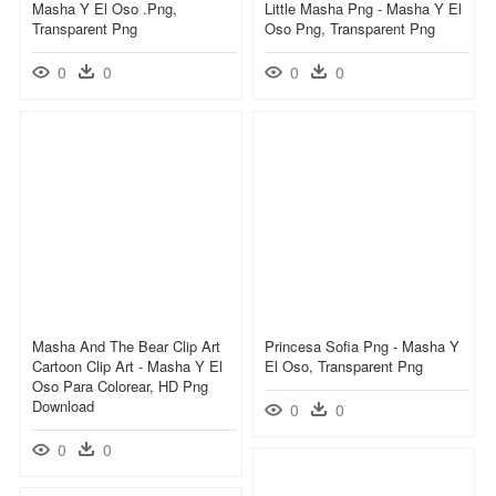
Masha Y El Oso .png,
Little Masha Png - Masha Y El
Transparent Png
Oso Png, Transparent Png
0
0
0
0
Masha And The Bear Clip Art
Princesa Sofia Png - Masha Y
Cartoon Clip Art - Masha Y El
El Oso, Transparent Png
Oso Para Colorear, HD Png
Download
0
0
0
0