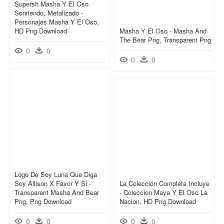
Supersh Masha Y El Oso
Sonriendo, Metalizado -
Personajes Masha Y El Oso,
HD Png Download
Masha Y El Oso - Masha And
The Bear Png, Transparent Png
0
0
0
0
Logo De Soy Luna Que Diga
Soy Allison X Favor Y Si -
La Colección Completa Incluye
Transparent Masha And Bear
- Coleccion Maya Y El Oso La
Png, Png Download
Nacion, HD Png Download
0
0
0
0