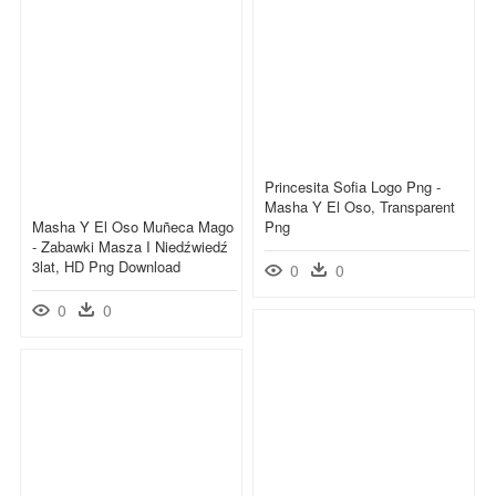
Princesita Sofia Logo Png -
Masha Y El Oso, Transparent
Masha Y El Oso Muñeca Mago
Png
- Zabawki Masza I Niedźwiedź
3lat, HD Png Download
0
0
0
0