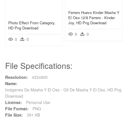
Ferrero Huevo Kinder Masha Y
El Oso 12/8 Ferrero - Kinder
Photo Effect From Category,
Joy, HD Png Download
HD Png Download
0
0
0
0
File Specifications:
Resolution:
432x800
Name:
Imágenes De Masha Y El Oso - Gif De Masha Y El Oso, HD Png
Download
License:
Personal Use
File Format:
PNG
File Size:
391 KB