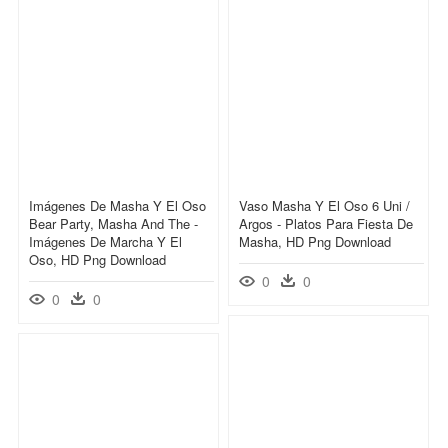
Imágenes De Masha Y El Oso
Vaso Masha Y El Oso 6 Uni /
Bear Party, Masha And The -
Argos - Platos Para Fiesta De
Imágenes De Marcha Y El
Masha, HD Png Download
Oso, HD Png Download
0
0
0
0