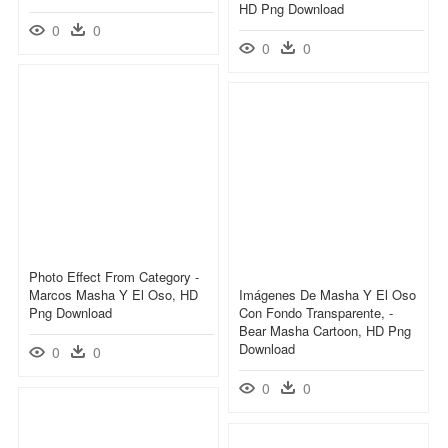
HD Png Download
0
0
0
0
Photo Effect From Category -
Marcos Masha Y El Oso, HD
Imágenes De Masha Y El Oso
Png Download
Con Fondo Transparente, -
Bear Masha Cartoon, HD Png
Download
0
0
0
0