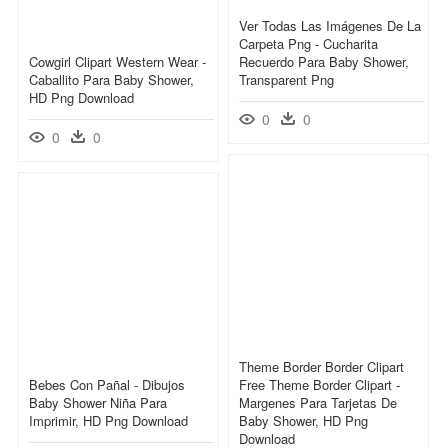
Ver Todas Las Imágenes De La
Carpeta Png - Cucharita
Cowgirl Clipart Western Wear -
Recuerdo Para Baby Shower,
Caballito Para Baby Shower,
Transparent Png
HD Png Download
0
0
0
0
Theme Border Border Clipart
Bebes Con Pañal - Dibujos
Free Theme Border Clipart -
Baby Shower Niña Para
Margenes Para Tarjetas De
Imprimir, HD Png Download
Baby Shower, HD Png
Download