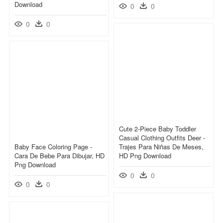
Download
0
0
0
0
Cute 2-Piece Baby Toddler
Casual Clothing Outfits Deer -
Baby Face Coloring Page -
Trajes Para Niñas De Meses,
Cara De Bebe Para Dibujar, HD
HD Png Download
Png Download
0
0
0
0